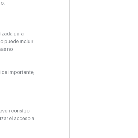
o.
lizada para 
o puede incluir 
mas no 
ida importante, 
leven consigo 
zar el acceso a 