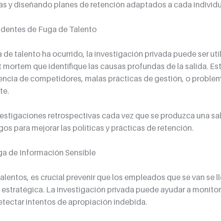
as y diseñando planes de retención adaptados a cada individu
cidentes de Fuga de Talento
de talento ha ocurrido, la investigación privada puede ser uti
st mortem que identifique las causas profundas de la salida. Est
luencia de competidores, malas prácticas de gestión, o proble
te.
nvestigaciones retrospectivas cada vez que se produzca una sal
gos para mejorar las políticas y prácticas de retención.
uga de Información Sensible
alentos, es crucial prevenir que los empleados que se van se l
 estratégica. La investigación privada puede ayudar a monitori
detectar intentos de apropiación indebida.