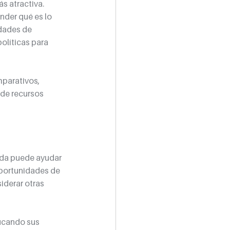
 atractiva. 
nder qué es lo 
dades de 
olíticas para 
mparativos, 
 de recursos 
ada puede ayudar 
oportunidades de 
iderar otras 
icando sus 