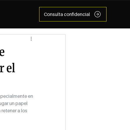
Consulta confidencial
e
r el
especialmente en 
ugar un papel 
retener a los 