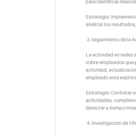
para identificar relacio
Estrategia: Implementa
analizar los resultado
 3. Seguimiento de la 
La actividad en redes 
sobre empleados que p
actividad, actualizació
empleado está explor
Estrategia: Contratar 
actividades, cumpliend
detectar a tiempo int
 4. Investigación de O