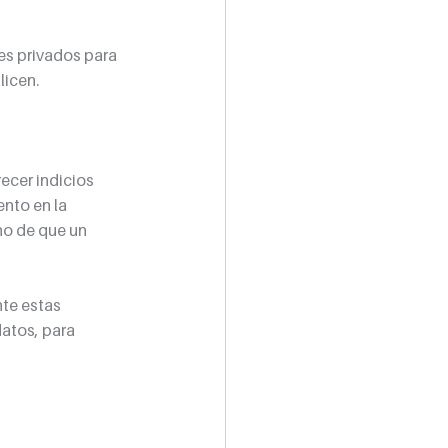
es privados para 
licen.
ecer indicios 
nto en la 
no de que un 
te estas 
atos, para 