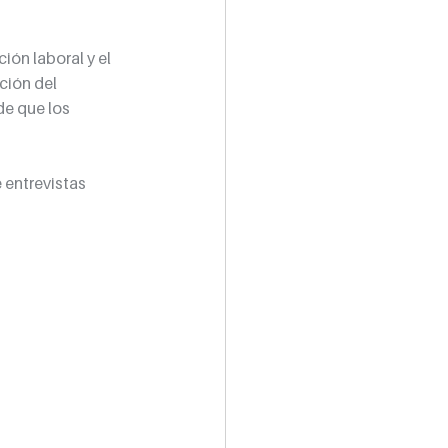
ión laboral y el 
ción del 
e que los 
 entrevistas 