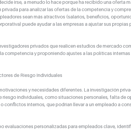
ide irse, a menudo lo hace porque ha recibido una oferta más
ón privada para analizar las ofertas de la competencia y compre
leadores sean más atractivos (salarios, beneficios, oportuni
rporativa) puede ayudar a las empresas a ajustar sus propias p
a investigadores privados que realicen estudios de mercado co
la competencia y proponiendo ajustes a las políticas internas
Factores de Riesgo Individuales
otivaciones y necesidades diferentes. La investigación priv
de riesgo individuales, como situaciones personales, falta de 
 o conflictos internos, que podrían llevar a un empleado a cons
abo evaluaciones personalizadas para empleados clave, identif