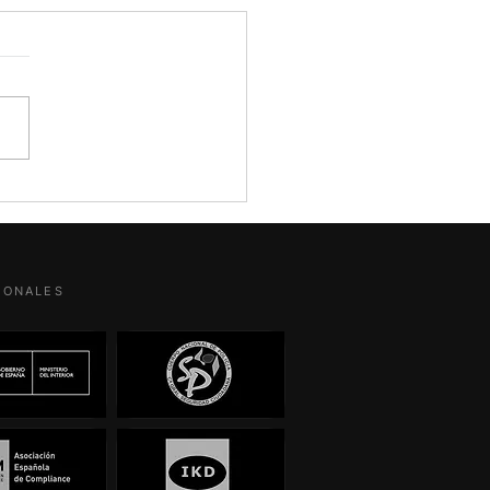
ero y Estados Unidos: ser
do en España puede ser la
r defensa
ola Murias Detective
ado. CEO de Descubro B2B
suntos judiciales que no
n mirarse solo desde el
ar del día. El caso de José
Rodríguez Zapatero y Plus
 es uno de ellos.
SIONALES