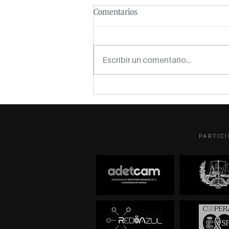
Comentarios
Escribir un comentario...
Detectives titulares, asociados
y dependientes: tres figuras,
una normativa y alguna fantasía
cotizando como autónomo
PARTICI