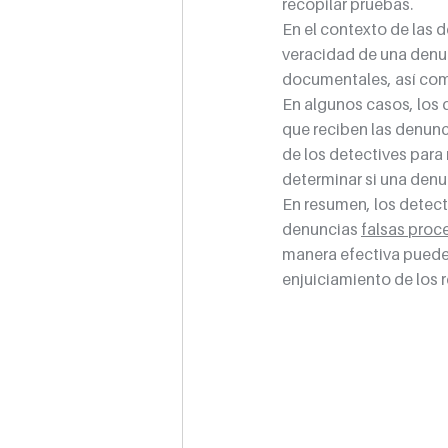
recopilar pruebas. 
En el contexto de las d
veracidad de una denun
documentales, así como
En algunos casos, los 
que reciben las denunc
de los detectives para
determinar si una denu
En resumen, los detect
denuncias 
falsas proc
manera efectiva puede a
enjuiciamiento de los 