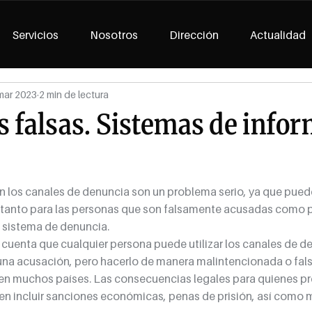
Servicios
Nosotros
Dirección
Actualidad
mar 2023
2 min de lectura
 falsas. Sistemas de info
n los canales de denuncia son un problema serio, ya que pued
tanto para las personas que son falsamente acusadas como pa
o sistema de denuncia.
 cuenta que cualquier persona puede utilizar los canales de d
una acusación, pero hacerlo de manera malintencionada o fals
 en muchos países. Las consecuencias legales para quienes pr
n incluir sanciones económicas, penas de prisión, así como m