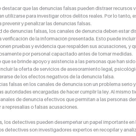
destacar que las denuncias falsas pueden distraer recursos va
 utilizarse para investigar otros delitos reales. Por lo tanto, 
prevenir y penalizar las denuncias falsas.
ad de denuncias falsas, los canales de denuncia deben estar di
verificación de la información presentada. Esto puede incluir 
nen pruebas y evidencia que respalden sus acusaciones, y qu
osamente por personal capacitado antes de tomar medidas.
que se brinde apoyo y asistencia a las personas que han sido
cluir la oferta de servicios de asesoramiento legal, psicológic
erarse de los efectos negativos de la denuncia falsa.
ias falsas en los canales de denuncia son un problema serio y
as autoridades encargadas de hacer cumplir la ley. Al mismo t
anales de denuncia efectivos que permitan a las personas den
r a represalias o falsas acusaciones.
s, los detectives pueden desempeñar un papel importante en l
s detectives son investigadores expertos en recopilar y analiz