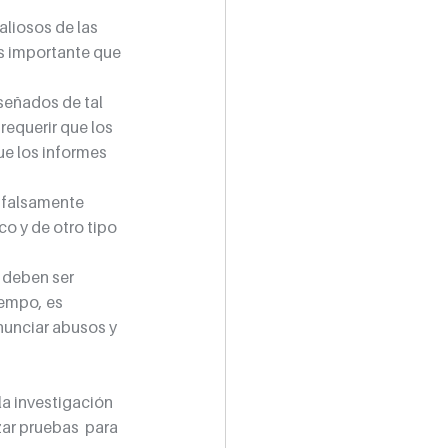
liosos de las 
es importante que 
señados de tal 
requerir que los 
e los informes 
 falsamente 
o y de otro tipo 
 deben ser 
iempo, es 
unciar abusos y 
a investigación 
ar pruebas  para 