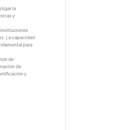
tigar la 
sicas y 
instituciones 
dez. La capacidad 
undamental para 
ión de 
rmación de 
ntificación y 