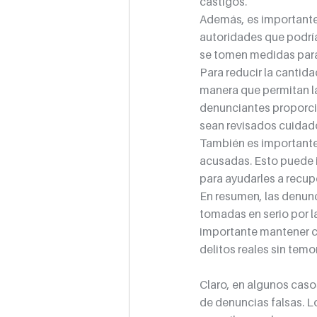
castigos.
Además, es importante 
autoridades que podrían
se tomen medidas para 
Para reducir la cantid
manera que permitan la 
denunciantes proporcio
sean revisados cuidad
También es importante 
acusadas. Esto puede in
para ayudarles a recup
En resumen, las denunc
tomadas en serio por l
importante mantener c
delitos reales sin temo
Claro, en algunos caso
de denuncias falsas. Lo