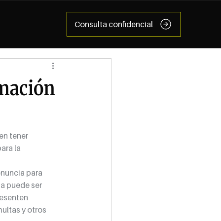
Consulta confidencial
rmación
en tener 
ra la 
enuncia para 
a puede ser 
esenten 
ultas y otros 