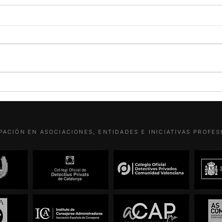
Zapat
juzga
mejo
Por L
Priv
Hay a
puede
titul
Para quienes no lo sepan: Hitler
Luis 
se tenía por socialista
Ultra
PACIÓN EN ASOCIACIONES, ENTIDADES E INICIATIVAS PROFE