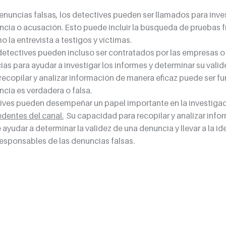
enuncias falsas, los detectives pueden ser llamados para inves
cia o acusación. Esto puede incluir la búsqueda de pruebas fí
 la entrevista a testigos y víctimas.
detectives pueden incluso ser contratados por las empresas o 
ias para ayudar a investigar los informes y determinar su vali
 recopilar y analizar información de manera eficaz puede ser f
ncia es verdadera o falsa.
ives pueden desempeñar un papel importante en la investigac
edentes del canal.
 Su capacidad para recopilar y analizar info
yudar a determinar la validez de una denuncia y llevar a la ide
responsables de las denuncias falsas.