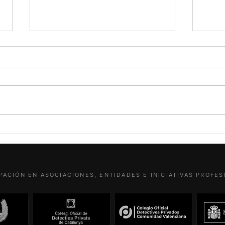
Zapat
juzga
mejo
Por L
Priv
Hay a
puede
titul
Para quienes no lo sepan: Hitler
Luis 
se tenía por socialista
Ultra
PACIÓN EN ASOCIACIONES, ENTIDADES E INICIATIVAS PROFE