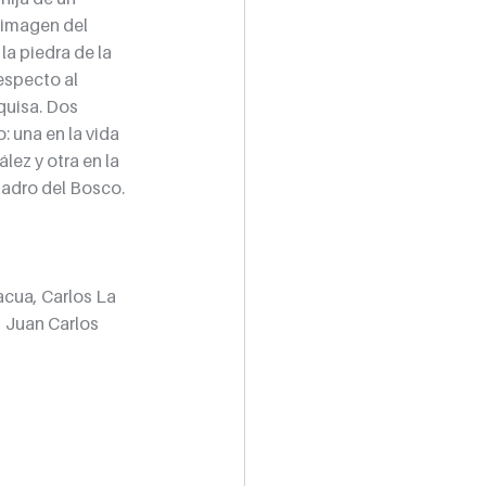
 imagen del 
la piedra de la 
especto al 
quisa. Dos 
: una en la vida 
lez y otra en la 
uadro del Bosco.
acua
, 
Carlos La 
, 
Juan Carlos 