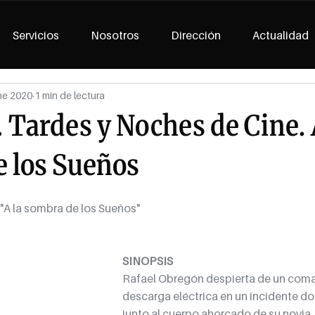
Servicios
Nosotros
Dirección
Actualidad
ne 2020
1 min de lectura
 Tardes y Noches de Cine. 
 los Sueños
A la sombra de los Sueños"
SINOPSIS
Rafael Obregón despierta de un coma t
descarga eléctrica en un incidente d
junto al cuerpo ahorcado de su novia, 