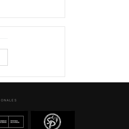
ero y Estados Unidos: ser
do en España puede ser la
r defensa
ola Murias Detective
ado. CEO de Descubro B2B
suntos judiciales que no
n mirarse solo desde el
ar del día. El caso de José
Rodríguez Zapatero y Plus
 es uno de ellos.
SIONALES