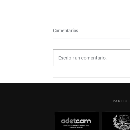
Comentarios
Escribir un comentario...
Detectives titulares, asociados
y dependientes: tres figuras,
una normativa y alguna fantasía
cotizando como autónomo
PARTICI