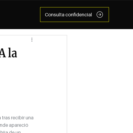
Consulta confidencial
A la
ras recibir una 
onde apareció 
hija de un 