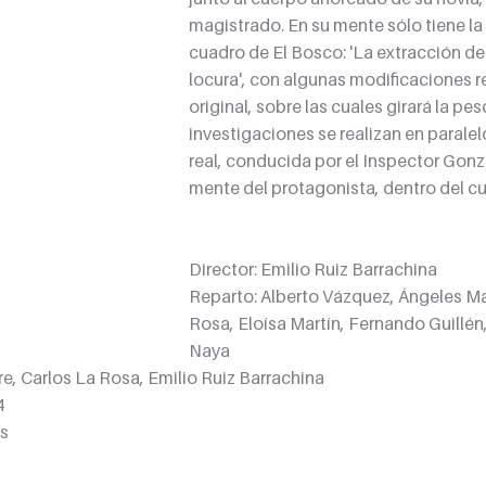
magistrado. En su mente sólo tiene la
cuadro de El Bosco: 'La extracción de 
locura', con algunas modificaciones r
original, sobre las cuales girará la pes
investigaciones se realizan en paralelo
real, conducida por el Inspector Gonzá
mente del protagonista, dentro del c
Director: 
Emilio Ruiz Barrachina
Reparto: 
Alberto Vázquez
, 
Ángeles M
Rosa
, 
Eloísa Martín
, 
Fernando Guillén
Naya
re
, 
Carlos La Rosa
, 
Emilio Ruiz Barrachina
4
s