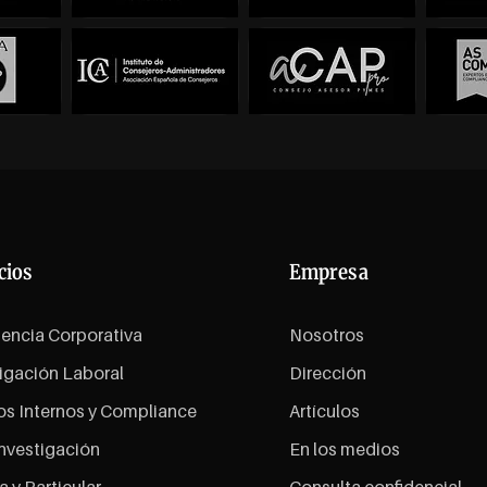
cios
Empresa
gencia Corporativa
Nosotros
igación Laboral
Dirección
os Internos y Compliance
Artículos
nvestigación
En los medios
a y Particular
Consulta confidencial