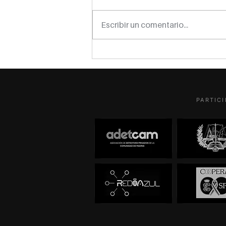
Escribir un comentario...
Detectives titulares, asociados
y dependientes: tres figuras,
una normativa y alguna fantasía
cotizando como autónomo
PARTICI