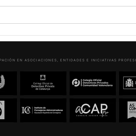
Por L
Priv
Hay a
puede
titul
Para quienes no lo sepan: Hitler
Luis 
se tenía por socialista
Ultra
PACIÓN EN ASOCIACIONES, ENTIDADES E INICIATIVAS PROFE