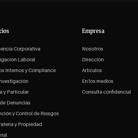
cios
Empresa
gencia Corporativa
Nosotros
igación Laboral
Dirección
os Internos y Compliance
Artículos
nvestigación
En los medios
a y Particular
Consulta confidencial
 de Denuncias
ción y Control de Riesgos
ratería y Propiedad
rial