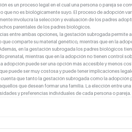
ión es un proceso legal en el cual una persona o pareja se conv
ño que no es biológicamente suyo. El proceso de adopción varía
mente involucra la selección y evaluación de los padres adopti
echos parentales de los padres biológicos.
ncias entre ambas opciones, la gestación subrogada permite a 
jo que comparte su material genético, mientras que en la adopc
demás, en la gestación subrogada los padres biológicos tien
do prenatal, mientras que en la adopción no tienen control sob
 la adopción puede ser una opción más accesible y menos cost
ue puede ser muy costosa y puede tener implicaciones legale
n cuenta que tanto la gestación subrogada como la adopción 
aquellos que desean formar una familia. La elección entre una 
idades y preferencias individuales de cada persona o pareja.