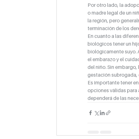
Por otro lado, la adopc
o madre legal de un ni
la región, pero general
terminación de los der
En cuanto a las difere
biológicos tener un hi
biológicamente suyo. A
el embarazo y el cuida
del niño. Sin embargo,
gestación subrogada, q
Es importante tener e
opciones válidas para 
dependerá de las neces