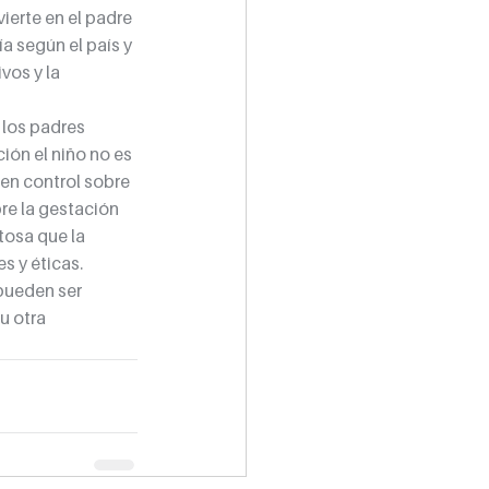
ierte en el padre 
 según el país y 
vos y la 
los padres 
ión el niño no es 
en control sobre 
re la gestación 
osa que la 
s y éticas.
pueden ser 
u otra 