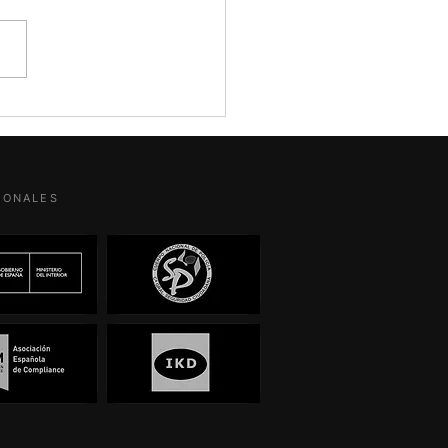
ola Murias Detective
ado. CEO de Descubro B2B
suntos judiciales que no
n mirarse solo desde el
ar del día. El caso de José
Rodríguez Zapatero y Plus
 es uno de ellos.
SIONALES