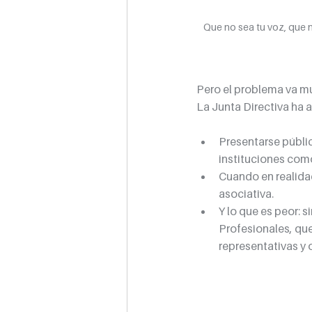
Que no sea tu voz, que n
Pero el problema va mu
La Junta Directiva ha
Presentarse públi
instituciones como
Cuando en realidad
asociativa.
Y lo que es peor: 
Profesionales, que
representativas y 