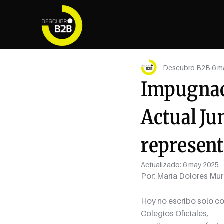
Descubro B2B
6 m
Impugnaci
Actual Ju
represent
Actualizado:
6 may 2025
Por: María Dolores Mur
Hoy no escribo solo c
Colegios Oficiales,