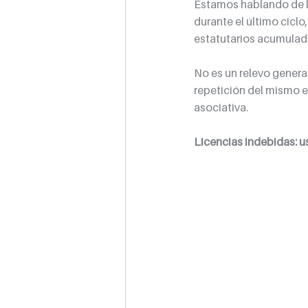
Estamos hablando de l
durante el último cicl
estatutarios acumulad
No es un relevo generac
repetición del mismo es
asociativa.
Licencias indebidas: u