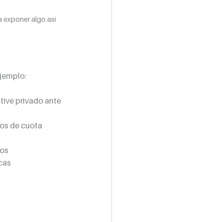
a exponer algo así 
jemplo:
ive privado ante 
nos de cuota 
os 
cas 