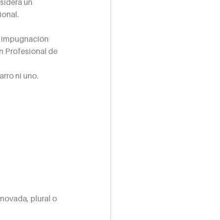
sidera un 
ional.
a impugnación 
n Profesional de 
arro ni uno.
ovada, plural o 