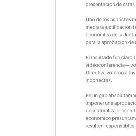
presentación de estas 
Uno de los aspectos má
mediara justificación 
económica de la Junta D
para la aprobación de 
El resultado fue claro
videoconferencia— vota
Directiva votaron a fa
incorrectas.
En un giro absolutamen
imponer una aprobació
desnaturaliza el espír
económico presuntamen
resulten responsables 