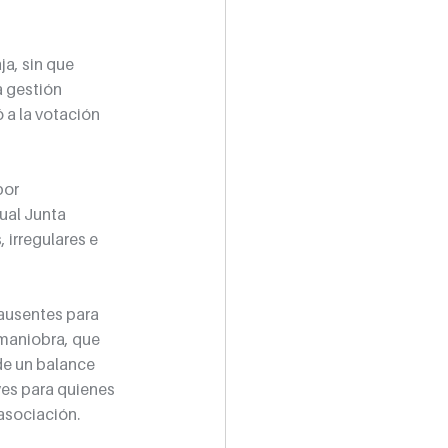
a, sin que 
 gestión 
 a la votación 
por 
ual Junta 
irregulares e 
ausentes para 
maniobra, que 
de un balance 
es para quienes 
asociación.