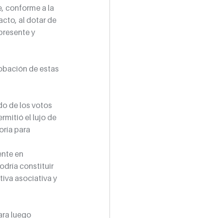
, conforme a la 
cto, al dotar de 
presente y 
obación de estas 
do de los votos 
itió el lujo de 
ría para 
 
nte en 
odría constituir 
iva asociativa y 
ara luego 