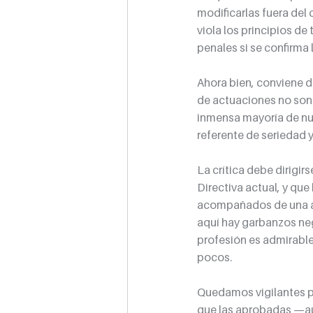
modificarlas fuera del
viola los principios de
penales si se confirma
Ahora bien, conviene d
de actuaciones no son r
inmensa mayoría de nue
referente de seriedad
La crítica debe dirigi
Directiva actual, y qu
acompañados de una al
aquí hay garbanzos neg
profesión es admirable,
pocos.
Quedamos vigilantes p
que las aprobadas —au