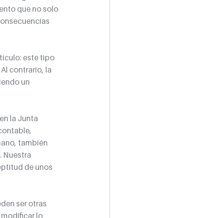
ento que no solo 
 consecuencias 
culo: este tipo 
l contrario, la 
iendo un 
en la Junta 
contable, 
ano, también 
 Nuestra 
eptitud de unos 
den ser otras 
modificar lo 