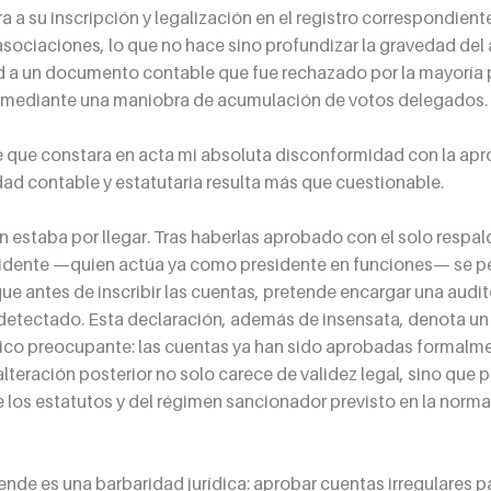
 a su inscripción y legalización en el registro correspondiente
sociaciones, lo que no hace sino profundizar la gravedad del a
d a un documento contable que fue rechazado por la mayoría 
mediante una maniobra de acumulación de votos delegados.
 que constara en acta mi absoluta disconformidad con la apr
dad contable y estatutaria resulta más que cuestionable.
n estaba por llegar. Tras haberlas aprobado con el solo respal
idente —quien actúa ya como presidente en funciones— se perm
ue antes de inscribir las cuentas, pretende encargar una audito
a detectado. Esta declaración, además de insensata, denota un
ico preocupante: las cuentas ya han sido aprobadas formalme
lteración posterior no solo carece de validez legal, sino que p
 los estatutos y del régimen sancionador previsto en la normat
ende es una barbaridad jurídica: aprobar cuentas irregulares p