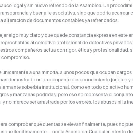
 cauce legal y sin nuevo refrendo de la Asamblea. Un procedimi
 transparencia y buena fe asociativa, sino que podría acarrear
 la alteración de documentos contables ya refrendados.
ejar algo muy claro y que quede constancia expresa en este artí
eprochables al colectivo profesional de detectives privados. A
stros compañeros actúa con rigor, ética y profesionalidad, s
 y compromiso.
rse únicamente a una minoría, a unos pocos que ocupan cargos 
e han demostrado un preocupante desconocimiento jurídico y 
armante soberbia institucional. Como en todo colectivo hum
ros y manzanas podridas, pero eso no representa el conjunto.
 y no merece ser arrastrada por los errores, los abusos ni la in
ara comprobar qué cuentas se elevan finalmente, pues no pue
nque ilegítimamente— por la Asamblea. Cualquier intento de 