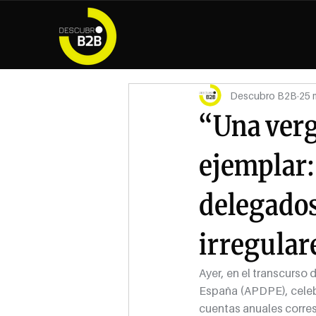
Descubro B2B
25 
“Una verg
ejemplar:
delegado
irregular
Ayer, en el transcurso
España (APDPE), celebr
cuentas anuales corresp