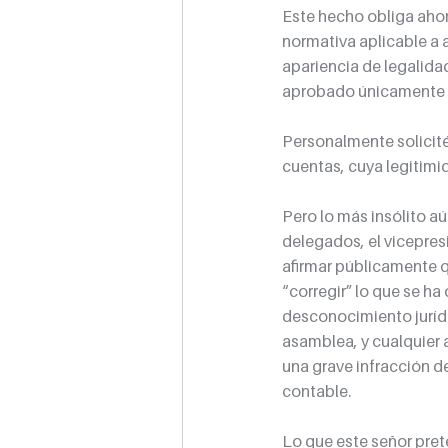
Este hecho obliga ahora
normativa aplicable a a
apariencia de legalida
aprobado únicamente 
Personalmente solicité
cuentas, cuya legitimi
Pero lo más insólito aú
delegados, el vicepres
afirmar públicamente q
“corregir” lo que se h
desconocimiento juríd
asamblea, y cualquier a
una grave infracción de
contable.
Lo que este señor pret