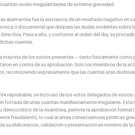
cuentas reveló irregularidades de extrema gravedad.
s alarmantes fue la existencia de un resultado negativo en caj
técnica o documental que disipara las dudas evidentes sobre la
irectiva. Pese a ello, y conforme al orden del día, se procedió
dichas cuentas.
: la mayoría de los socios presentes —tanto físicamente como 
ron en contra de su aprobación. Solo los miembros de la act
vor, reconociendo expresamente que las cuentas eran dudosas, 
te reprobable, se hizo uso de los votos delegados de socios 
n forzada de unas cuentas manifiestamente irregulares. Esta 
itu democrático de la Asamblea, permite la aprobación formal 
te fraudulento, lo cual acarrea consecuencias jurídicas grav
de su elaboración, validación y presentación en nombre de la 