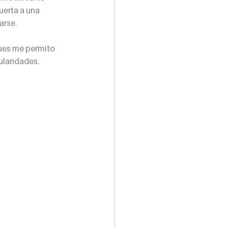
erta a una 
arse.
ues me permito 
ularidades.