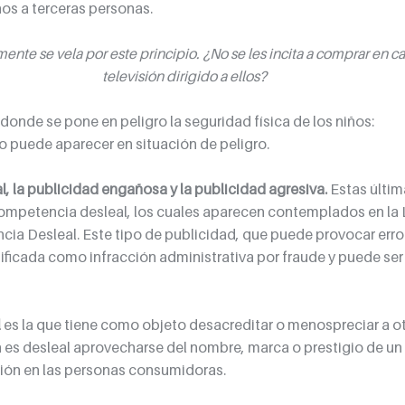
os a terceras personas.
ente se vela por este principio. ¿No se les incita a comprar en c
televisión dirigido a ellos?
onde se pone en peligro la seguridad física de los niños:
o puede aparecer en situación de peligro. 
l, la publicidad engañosa y la publicidad agresiva. 
Estas última
ompetencia desleal, los cuales aparecen contemplados en la L
ia Desleal. Este tipo de publicidad, que puede provocar error
ificada como infracción administrativa por fraude y puede ser
l
 es la que tiene como objeto desacreditar o menospreciar a ot
es desleal aprovecharse del nombre, marca o prestigio de un 
sión en las personas consumidoras. 