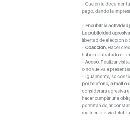
– Que en la documentac
pago, dando la impresió
– Encubrir la actividad
La 
publicidad agresiva
libertad de elección o
– 
Coacción.
 Hacer cre
haber contratado el pr
– 
Acoso.
 Realizar visi
o no vuelva a presentar
– Igualmente, se consi
por teléfono, e-mail o
considerará agresiva en
hacer cumplir una obli
permitan dejar constan
realicen por vía telefón