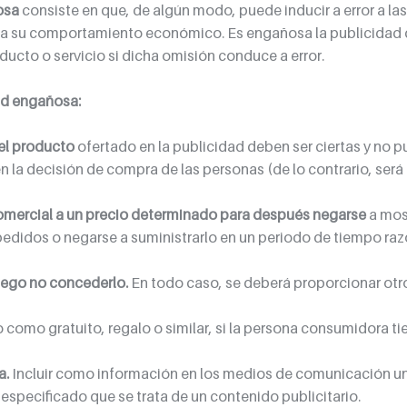
osa
 consiste en que, de algún modo, puede inducir a error a la
ar a su comportamiento económico. Es engañosa la publicidad 
ucto o servicio si dicha omisión conduce a error.  
ad engañosa:
del producto
 ofertado en la publicidad deben ser ciertas y no p
n la decisión de compra de las personas (de lo contrario, será
comercial a un precio determinado para después negarse
 a mos
 pedidos o negarse a suministrarlo en un periodo de tiempo raz
luego no concederlo.
 En todo caso, se deberá proporcionar otro
 como gratuito, regalo o similar, si la persona consumidora ti
a.
 Incluir como información en los medios de comunicación u
specificado que se trata de un contenido publicitario.