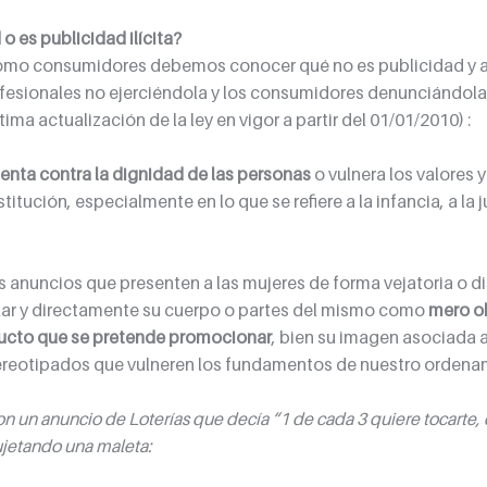
o es publicidad ilícita?
omo consumidores debemos conocer qué no es publicidad y a
fesionales no ejerciéndola y los consumidores denunciándola
ltima actualización de la ley en vigor a partir del 01/01/2010) :
enta contra la dignidad de las personas
 o vulnera los valores 
tución, especialmente en lo que se refiere a la infancia, a la j
s anuncios que presenten a las mujeres de forma vejatoria o di
ular y directamente su cuerpo o partes del mismo como 
mero o
ucto que se pretende promocionar
, bien su imagen asociada a
eotipados que vulneren los fundamentos de nuestro ordena
on un anuncio de Loterías que decía “1 de cada 3 quiere tocarte, d
jetando una maleta: