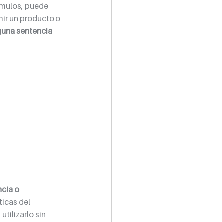
ímulos, puede 
ir un producto o 
guna sentencia 
cia o 
ticas del 
tilizarlo sin 