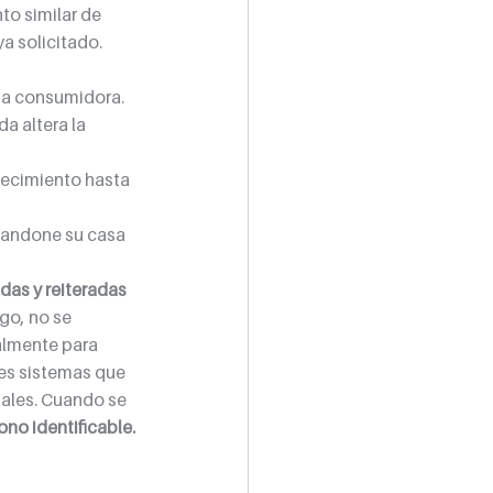
o similar de 
a solicitado.
na consumidora.
a altera la 
lecimiento hasta 
abandone su casa 
das y reiteradas 
go, no se 
almente para 
es sistemas que 
ales. Cuando se 
no identificable.