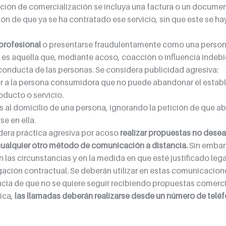
ión de comercialización se incluya una factura o un document
n de que ya se ha contratado ese servicio, sin que este se hay
 profesional
 o presentarse fraudulentamente como una perso
 es aquella que, mediante acoso, coacción o influencia indebid
 conducta de las personas. Se considera publicidad agresiva:
er a la persona consumidora que no puede abandonar el estab
oducto o servicio.
tas al domicilio de una persona, ignorando la petición de que 
se en ella.
dera práctica agresiva por acoso 
realizar propuestas no desea
 cualquier otro método de comunicación a distancia.
 Sin embar
 las circunstancias y en la medida en que esté justificado leg
gación contractual. Se deberán utilizar en estas comunicacion
cia de que no se quiere seguir recibiendo propuestas comerci
ica, 
las llamadas deberán realizarse desde un número de teléfo