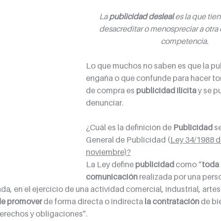
La 
publicidad desleal
 es la que tie
desacreditar o menospreciar a otra
competencia
.
Lo que muchos no saben es que la pu
engaña o que confunde para hacer to
de compra es 
publicidad ilícita
 y se p
denunciar.
¿Cuál es la definición de 
Publicidad
 s
General de Publicidad (
Ley 34/1988 d
noviembre)?
La Ley define 
publicidad
 como “
toda 
comunicación
 realizada por una perso
ada, en el ejercicio de una actividad comercial, industrial, artes
 de promover
 de forma directa o indirecta 
la contratación
 de b
derechos y obligaciones”.