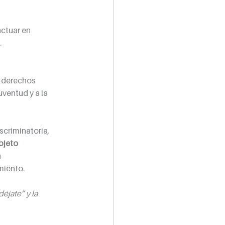
ctuar en 
.
y derechos 
uventud y a la 
scriminatoria, 
bjeto 
 
miento.
éjate” y la 