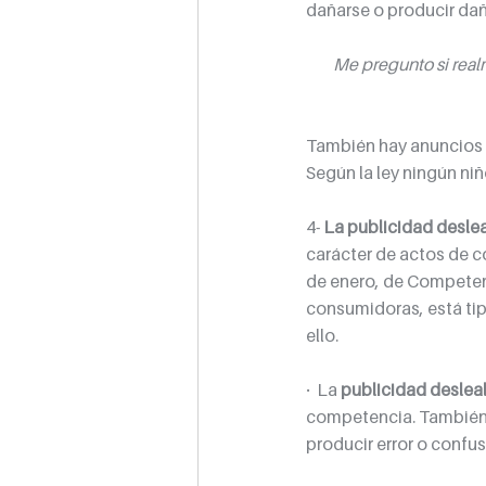
dañarse o producir dañ
Me pregunto si realm
También hay anuncios d
Según la ley ningún niñ
4- 
La publicidad deslea
carácter de actos de c
de enero, de Competenc
consumidoras, está tip
ello.
·  La 
publicidad deslea
competencia. También 
producir error o confu