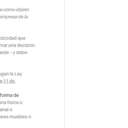
ne como objeto 
 empresa de la 
blicidad que 
mar una decisión 
uede – y debe- 
egún la Ley 
e 11 de 
forma de 
na física o 
anal o 
ienes muebles o 