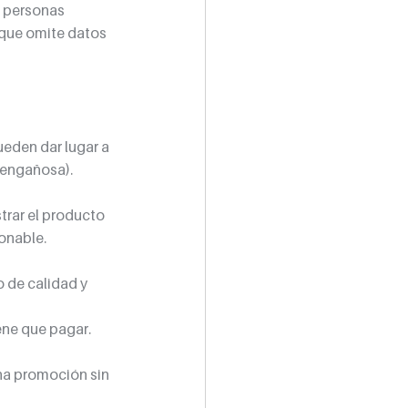
s personas 
que omite datos 
ueden dar lugar a 
 engañosa).
trar el producto 
onable.
 de calidad y 
ene que pagar.
na promoción sin 