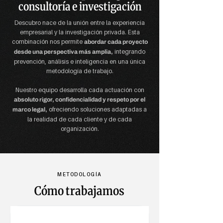
consultoría e investigación
Descubro nace de la unión entre la experiencia
empresarial y la investigación privada. Esta
combinación nos permite
abordar cada proyecto
integrando
desde una perspectiva más amplia,
prevención, análisis e inteligencia en una única
metodología de trabajo.
Nuestro equipo desarrolla cada actuación con
absoluto rigor, confidencialidad y respeto por el
ofreciendo soluciones adaptadas a
marco legal,
la realidad de cada cliente y de cada
organización.
METODOLOGÍA
Cómo trabajamos