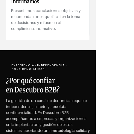
Informamos
Presentamos conclusiones objetivas y
recomendaciones que faciliten la toma
de decisiones y refuercen el
cumplimiento normativo.
EXPERIENCIA · INDEPENDENCIA ·
CONFIDENCIALIDAD
¿Por qué confiar
en Descubro B2B?
La gestión de un canal de denuncias requiere
independencia, criterio y absoluta
confidencialidad. En Descubro B2B
acompañamos a empresas y organizaciones
en la implantación y gestión de estos
sistemas, aportando una
metodología sólida y