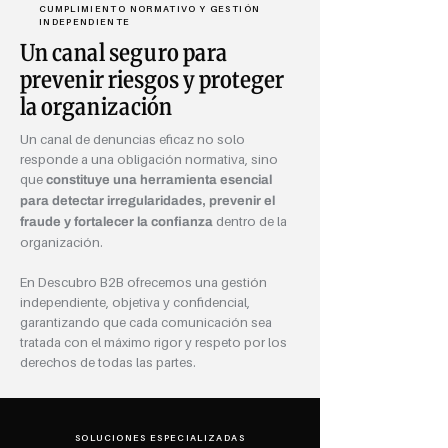
CUMPLIMIENTO NORMATIVO Y GESTIÓN
INDEPENDIENTE
Un canal seguro para
prevenir riesgos y proteger
la organización
Un canal de denuncias eficaz no solo
responde a una obligación normativa, sino
que
constituye una herramienta esencial
para detectar irregularidades, prevenir el
dentro de la
fraude y fortalecer la confianza
organización.
En Descubro B2B ofrecemos una gestión
independiente, objetiva y confidencial,
garantizando que cada comunicación sea
tratada con el máximo rigor y respeto por los
derechos de todas las partes.
SOLUCIONES ESPECIALIZADAS