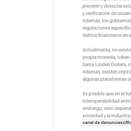
prevenir y detectar es
y verificación de usua
Además, los gobiernos 
regulaciones específica
delitos financieros en e
Actualmente, no existe
propia moneda, token o
llama Linden Dollars, 
Además, existen cript
algunas plataformas de
Es posible que en el f
interoperabilidad entre
embargo, esto depender
sociedad y la industria.
canal de denuncias
off