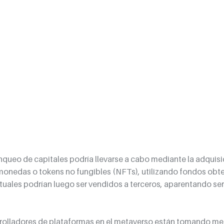
anqueo de capitales podría llevarse a cabo mediante la adquisi
omonedas o tokens no fungibles (NFTs), utilizando fondos obt
irtuales podrían luego ser vendidos a terceros, aparentando se
rrolladores de plataformas en el metaverso están tomando me