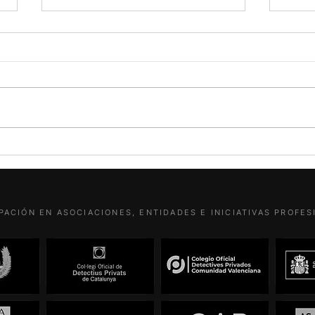
Zapat
juzga
mejo
Por L
Priv
Hay a
puede
titul
Para quienes no lo sepan: Hitler
Luis 
se tenía por socialista
Ultra
PACIÓN EN ASOCIACIONES, ENTIDADES E INICIATIVAS PROFE