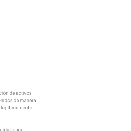
ción de activos 
enidos de manera 
r legítimamente 
didas para 