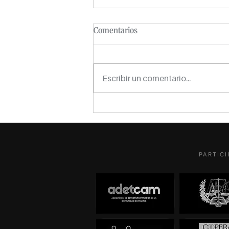
Comentarios
Escribir un comentario...
Detectives titulares, asociados
y dependientes: tres figuras,
una normativa y alguna fantasía
cotizando como autónomo
PARTICI