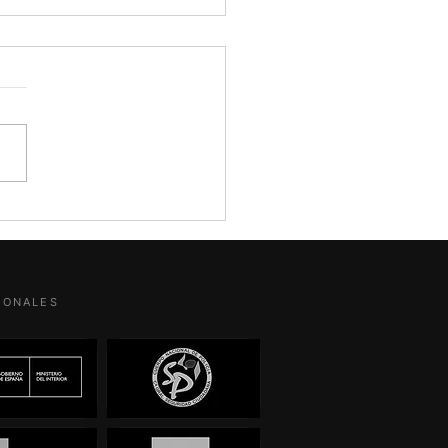
ero y Estados Unidos: ser
do en España puede ser la
r defensa
ola Murias Detective
ado. CEO de Descubro B2B
suntos judiciales que no
n mirarse solo desde el
ar del día. El caso de José
Rodríguez Zapatero y Plus
 es uno de ellos.
SIONALES