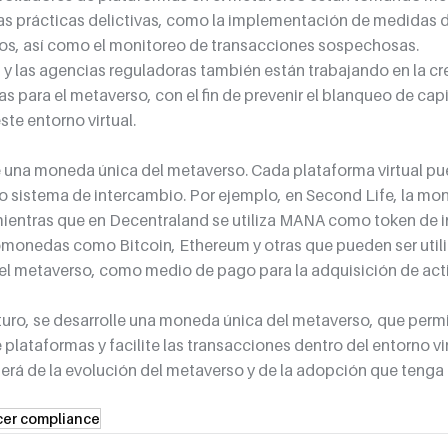
tas prácticas delictivas, como la implementación de medidas d
rios, así como el monitoreo de transacciones sospechosas.
y las agencias reguladoras también están trabajando en la cr
s para el metaverso, con el fin de prevenir el blanqueo de capi
ste entorno virtual.
 una moneda única del metaverso. Cada plataforma virtual pue
 sistema de intercambio. Por ejemplo, en Second Life, la mone
mientras que en Decentraland se utiliza MANA como token de 
omonedas como Bitcoin, Ethereum y otras que pueden ser utili
l metaverso, como medio de pago para la adquisición de activ
uturo, se desarrolle una moneda única del metaverso, que perm
 plataformas y facilite las transacciones dentro del entorno virt
á de la evolución del metaverso y de la adopción que tenga p
icer compliance