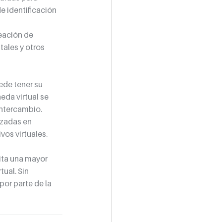
e identificación 
eación de 
tales y otros 
de tener su 
da virtual se 
intercambio.
zadas en 
os virtuales.
ita una mayor 
ual. Sin 
or parte de la 