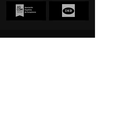
Firma especializada en inteligencia corporativa,
investigación privada, ciberinvestigación y
prevención de riesgos.
"Si no lo puedes probar, no existe."