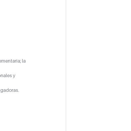
mentaria; la 
nales y 
tigadoras.