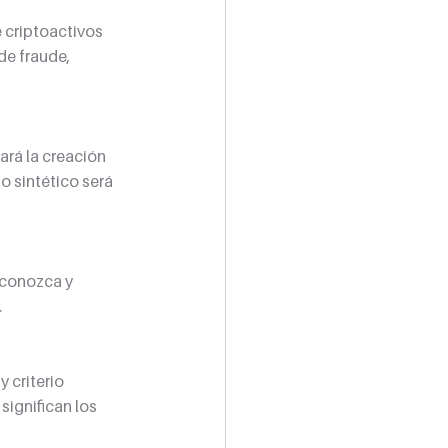
e criptoactivos 
de fraude, 
rá la creación 
o sintético será 
 conozca y 
.
 criterio 
significan los 