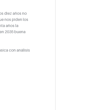
os diez años no 
ue nos piden los 
nta años la 
 en 2035 buena 
sica con análisis 