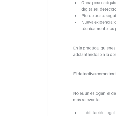
Gana peso: adquisi
digitales, detecci
Pierde peso: segu
Nueva exigencia: d
técnicamente los 
En la práctica, quienes
adelantándose a la d
El detective como test
No es un eslogan: el de
más relevante.
Habilitación legal