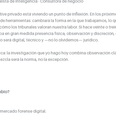
lista de inteligencia · Consultora de negocio
ive privado está viviendo un punto de inflexión. En los próxim
de herramientas: cambiará la forma en la que trabajamos, lo q
 cómo los tribunales valoran nuestra labor. Si hace veinte o trei
aba en gran medida presencia física, observación y discreción,
o será digital, técnico y —no lo olvidemos— jurídico.
ica: la investigación que yo hago hoy combina observación clá
mezcla será la norma, no la excepción.
mbio?
 mercado forense digital.