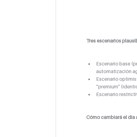
Tres escenarios plausi
Escenario base (pr
automatización agi
Escenario optimist
“premium” (identid
Escenario restrict
Cómo cambiará el día 