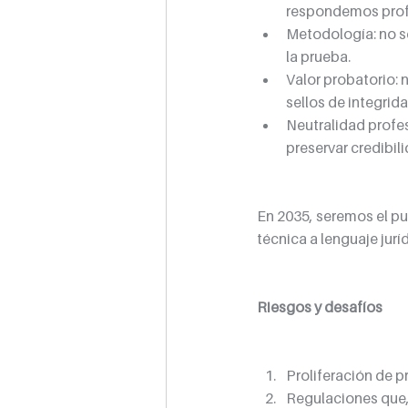
respondemos prof
Metodología: no se
la prueba.
Valor probatorio:
sellos de integrida
Neutralidad profes
preservar credibili
En 2035, seremos el pue
técnica a lenguaje jurí
Riesgos y desafíos
Proliferación de p
Regulaciones que, 