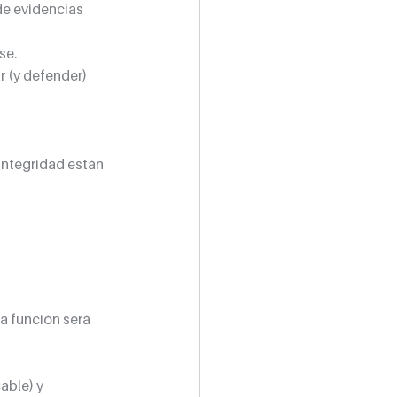
de evidencias 
se.
 (y defender) 
integridad están 
a función será 
able) y 