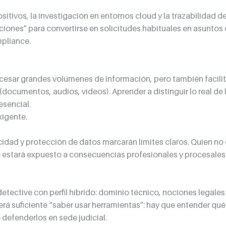
ositivos, la investigación en entornos cloud y la trazabilidad d
ciones” para convertirse en solicitudes habituales en asuntos 
mpliance.
esar grandes volúmenes de información, pero también facilita
documentos, audios, vídeos). Aprender a distinguir lo real de l
sencial.
igente.
cidad y protección de datos marcarán límites claros. Quien no
 estará expuesto a consecuencias profesionales y procesales
etective con perfil híbrido: dominio técnico, nociones legales y
erá suficiente “saber usar herramientas”: hay que entender qué 
defenderlos en sede judicial.